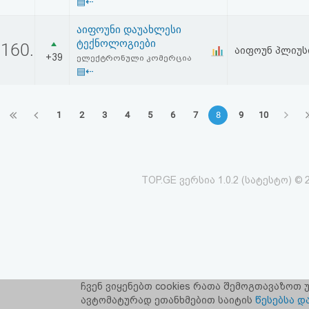
▤⇠
აიფოუნი დაუახლესი
ტექნოლოგიები
160.
აიფოუნ პლიუს
+39
ელექტრონული კომერცია
▤⇠
1
2
3
4
5
6
7
8
9
10
TOP.GE ვერსია 1.0.2 (სატესტო) © 
ჩვენ ვიყენებთ cookies რათა შემოგთავაზოთ
TOP.GE-ს ს
ავტომატურად ეთანხმებით საიტის
წესებსა დ