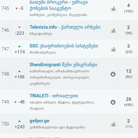
ბათუმი ბროკერი - უძრავი
აღდგენა
4
745.
ქონების სააგენტო
-5
(102)
ბიზნესი, კომერცია, რეკლამა
HTML
Televizia.info - ქართული არხები
2
746.
კოდი
-223
(96)
სხვადასხვა
GSC უსაფრთხოების სისტემები
3
სალიცენზიო
747.
+174
(20)
მომსახურება
შეთანხმება
SheniEmigranti შენი ემიგრანტი
და
12
სამართალი, არასამთავრობო
748.
+196
(82)
ორგანიზაციები, ასოციაციები,
პასუხისმგებლობის
კავშირები
უარყოფა
TRIALETI - თრიალეთი
26
749.
-48
ახალი ამბები, მედია, ტელევიზია,
(495)
რადიო
gefpor.ge
2
750.
+243
(11)
ჯანმრთელობა და მედიცინა