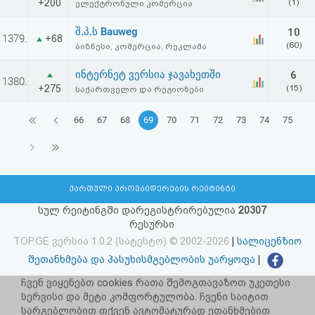
+200
(1)
ელექტრონული კომერცია
შ.პ.ს Bauweg
10
1379.
+68
(60)
ბიზნესი, კომერცია, რეკლამა
ინტერნეტ ვერსია ჯავახეთში
6
1380.
+275
(15)
საქართველო და რეგიონები
66
67
68
69
70
71
72
73
74
75
ქართული პროვაიდერების რეიტინგი
სულ რეიტინგში დარეგისტრირებულია
20307
რესურსი
TOP.GE ვერსია 1.0.2 (სატესტო) © 2002-2026
|
სალიცენზიო
შეთანხმება და პასუხისმგებლობის უარყოფა
|
facebook.com/TOP.GE
ჩვენ ვიყენებთ cookies რათა შემოგთავაზოთ უკეთესი
სერვისი და მეტი კომფორტულობა. ჩვენი საიტით
იხილეთ TOP.GE - ის ძველი ვერსია
ბმულზე
სარგებლობით თქვენ ავტომატურად ეთანხმებით