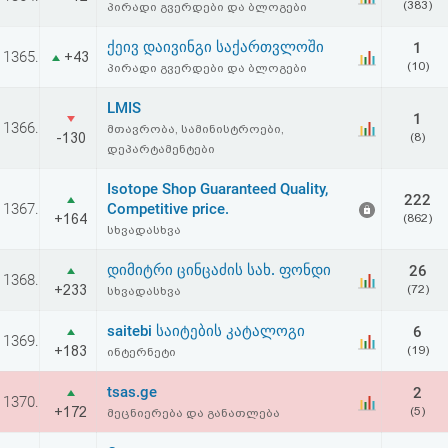
(383)
პირადი გვერდები და ბლოგები
აღდგენა
ქეივ დაივინგი საქართვლოში
1
1365.
+43
HTML
(10)
პირადი გვერდები და ბლოგები
კოდი
LMIS
1
1366.
მთავრობა, სამინისტროები,
-130
(8)
დეპარტამენტები
სალიცენზიო
Isotope Shop Guaranteed Quality,
შეთანხმება
222
1367.
Competitive price.
+164
(862)
და
სხვადასხვა
პასუხისმგებლობის
დიმიტრი ცინცაძის სახ. ფონდი
26
1368.
+233
(72)
სხვადასხვა
უარყოფა
saitebi საიტების კატალოგი
6
1369.
+183
(19)
ინტერნეტი
tsas.ge
2
1370.
+172
(5)
მეცნიერება და განათლება