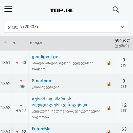
ძიება
რეიტინგი
ყველა (20307)
(მთავარი)
უნიკალ.
#
+/-
საიტი
(გუშინ)
ფოსტა
geodigest.ge
3
1361.
-63
ახალი ამბები, მედია, ტელევიზია,
(15)
კითხვა-
რადიო
პასუხი
Smartcom
3
1362.
-286
(11)
კომპიუტერები
ავტორიზაცია
გურამ ოდიშარიას
ოფიციალური ვებ-გვერდი
12
1363.
რეგისტრაცია
+542
(19)
კულტურა, ხელოვნება, ლიტერატურა,
ისტორია
პაროლის
FutureMe
63
1364.
-12