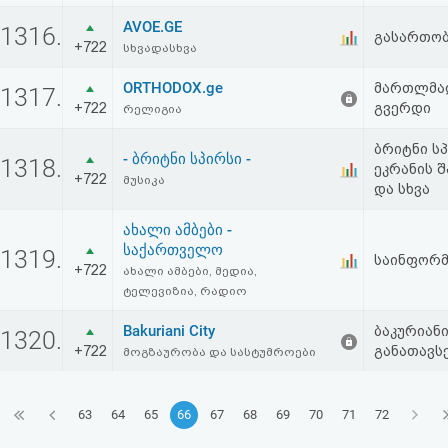
AVOE.GE
1316.
გასართობ
+722
სხვადასხვა
ORTHODOX.ge
მართლმად
1317.
+722
გვერდი
რელიგია
ბრიტნი ს
- ბრიტნი სპირსი -
1318.
ეკრანის 
+722
მუსიკა
და სხვა
ახალი ამბები -
საქართველო
1319.
საინფორმ
+722
ახალი ამბები, მედია,
ტელევიზია, რადიო
Bakuriani City
ბაკურიან
1320.
+722
განათავს
მოგზაურობა და სასტუმროები
63
64
65
66
67
68
69
70
71
72