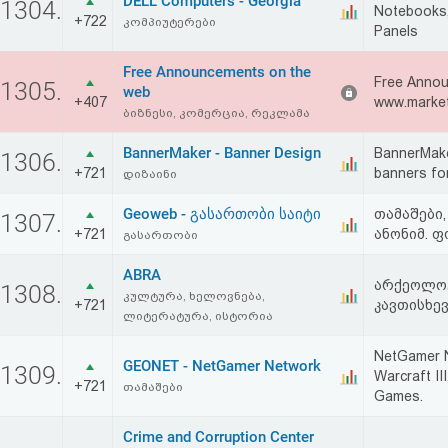
DELL Computers - Georgia
1304.
Notebooks,
აღდგენა
+722
კომპიუტერები
Panels
HTML
Free Announcements on the
Free Annou
1305.
web
+407
www.market
კოდი
ბიზნესი, კომერცია, რეკლამა
BannerMaker - Banner Design
BannerMaker
1306.
სალიცენზიო
+721
banners for
დიზაინი
შეთანხმება
Geoweb - გასართობი საიტი
თამაშები,
1307.
და
+721
ანონიმ. ფ
გასართობი
პასუხისმგებლობის
ABRA
არქეოლო
1308.
კულტურა, ხელოვნება,
უარყოფა
+721
კავთისხევშ
ლიტერატურა, ისტორია
NetGamer 
GEONET - NetGamer Network
1309.
Warcraft I
+721
თამაშები
Games.
Crime and Corruption Center