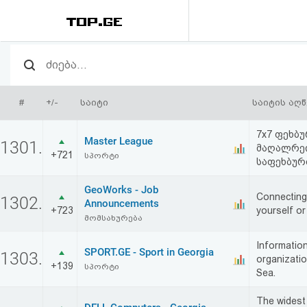
რეიტინგი
(მთავარი)
#
+/-
საიტი
საიტის აღ
ფოსტა
7x7 ფეხბ
Master League
1301.
მაღალრე
+721
კითხვა-
სპორტი
საფეხბურ
პასუხი
GeoWorks - Job
Connecting 
1302.
Announcements
+723
yourself or
ავტორიზაცია
მომსახურება
Information
SPORT.GE - Sport in Georgia
1303.
რეგისტრაცია
organizatio
+139
სპორტი
Sea.
პაროლის
The widest