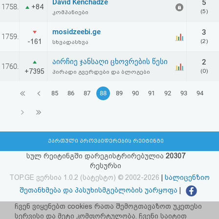
David Kenchadze
5
1758.
+84
(5)
კომპანიები
mosidzeebi.ge
3
1759.
-161
(2)
სხვადასხვა
აირჩიე ჯანსაღი ცხოვრების წესი
2
1760.
+7395
(0)
პირადი გვერდები და ბლოგები
85
86
87
88
89
90
91
92
93
94
ქართული პროვაიდერების რეიტინგი
სულ რეიტინგში დარეგისტრირებულია
20307
რესურსი
TOP.GE ვერსია 1.0.2 (სატესტო) © 2002-2026
|
სალიცენზიო
შეთანხმება და პასუხისმგებლობის უარყოფა
|
facebook.com/TOP.GE
ჩვენ ვიყენებთ cookies რათა შემოგთავაზოთ უკეთესი
სერვისი და მეტი კომფორტულობა. ჩვენი საიტით
იხილეთ TOP.GE - ის ძველი ვერსია
ბმულზე