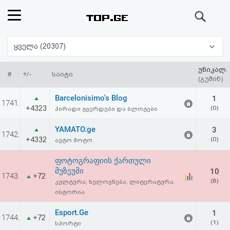
ძიება
რეიტინგი
ყველა (20307)
(მთავარი)
უნიკალ.
#
+/-
საიტი
(გუშინ)
ფოსტა
Barcelonisimo's Blog
1
1741.
+4323
(0)
პირადი გვერდები და ბლოგები
კითხვა-
YAMATO.ge
3
1742.
პასუხი
+4332
(0)
ავტო მოტო
ფოტოგრაფიის ქართული
ავტორიზაცია
მუზეუმი
10
1743.
+72
(8)
კულტურა, ხელოვნება, ლიტერატურა,
რეგისტრაცია
ისტორია
Esport.Ge
1
1744.
პაროლის
+72
(1)
სპორტი