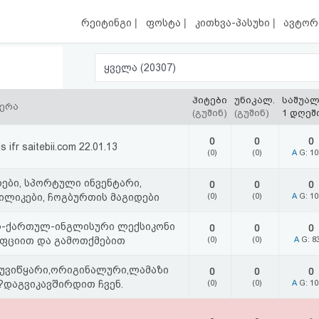
|
|
|
რეიტინგი
ფოსტა
კითხვა-პასუხი
ავტორ
ყველა (20307)
ჰიტები
უნიკალ.
საშუა
წერა
(გუშინ)
(გუშინ)
1 დღეშ
0
0
0
 js ifr saitebii.com 22.01.13
(0)
(0)
A
G: 1
ები, სპორტული ინვენტარი,
0
0
0
ბილიკები, ჩოგბურთის მაგიდები
(0)
(0)
A
G: 1
-ქართულ-ინგლისური ლექსიკონი
0
0
0
ფციით და გამოთქმებით
(0)
(0)
A
G: 8
უვიწყარი,ორიგინალური,ლამაზი
0
0
0
დაგვიკავშირდით ჩვენ.
(0)
(0)
A
G: 1