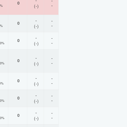
-
-
0
-
0%
(-)
-
-
0
-
0%
(-)
-
-
0
-
00%
(-)
-
-
0
-
00%
(-)
-
-
0
-
5%
(-)
-
-
0
-
00%
(-)
-
-
0
-
00%
(-)