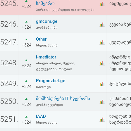
5245.
სამყარო
ბავშვები
აღდგენა
+324
პირადი გვერდები და ბლოგები
HTML
gmcom.ge
5246.
კვების ს
+324
კომპანიები
კოდი
Other
5247.
ყველაფერ
+324
სალიცენზიო
სხვადასხვა
შეთანხმება
i-mediator
ინტერნეტ
5248.
ინტერვიუე
ახალი ამბები, მედია,
+324
და
აუდიო-ვიდ
ტელევიზია, რადიო
პასუხისმგებლობის
Prognozbet.ge
5249.
ტოტალიზა
+324
სპორტი
უარყოფა
მომსახურება IT სფეროში
კომპანია 
5250.
+324
ნებისმიერ
კომპიუტერები
IAAD
სოფლის მ
5251.
+324
საერთაშო
სხვადასხვა