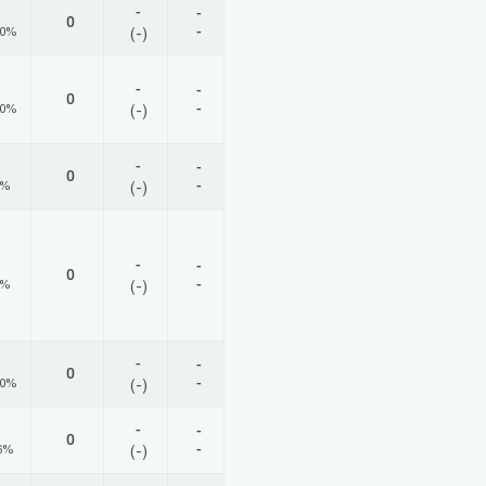
-
-
0
-
00%
(-)
-
-
0
-
00%
(-)
-
-
0
-
0%
(-)
-
-
0
-
0%
(-)
-
-
0
-
00%
(-)
-
-
0
-
6%
(-)