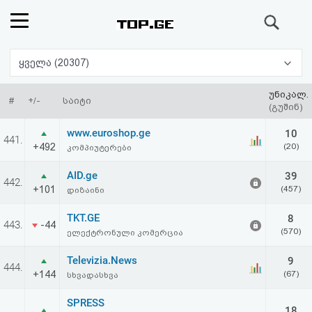
ძიება
რეიტინგი
ყველა (20307)
(მთავარი)
უნიკალ.
#
+/-
საიტი
(გუშინ)
ფოსტა
www.euroshop.ge
10
441.
+492
(20)
კომპიუტერები
კითხვა-
AID.ge
39
442.
პასუხი
+101
(457)
დიზაინი
TKT.GE
8
ავტორიზაცია
443.
-44
(570)
ელექტრონული კომერცია
რეგისტრაცია
Televizia.News
9
444.
+144
(67)
სხვადასხვა
პაროლის
SPRESS
18