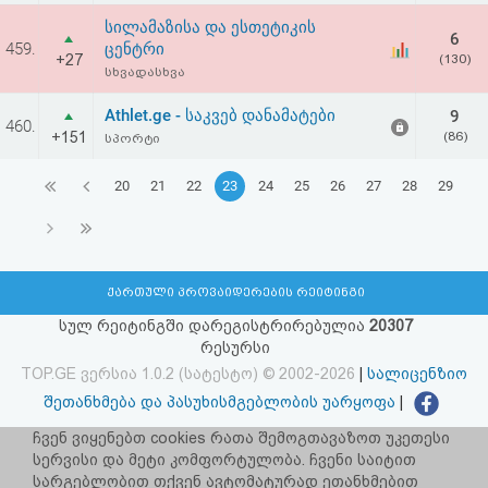
სილამაზისა და ესთეტიკის
6
459.
ცენტრი
+27
(130)
სხვადასხვა
Athlet.ge - საკვებ დანამატები
9
460.
+151
(86)
სპორტი
20
21
22
23
24
25
26
27
28
29
ქართული პროვაიდერების რეიტინგი
სულ რეიტინგში დარეგისტრირებულია
20307
რესურსი
TOP.GE ვერსია 1.0.2 (სატესტო) © 2002-2026
|
სალიცენზიო
შეთანხმება და პასუხისმგებლობის უარყოფა
|
facebook.com/TOP.GE
ჩვენ ვიყენებთ cookies რათა შემოგთავაზოთ უკეთესი
სერვისი და მეტი კომფორტულობა. ჩვენი საიტით
იხილეთ TOP.GE - ის ძველი ვერსია
ბმულზე
სარგებლობით თქვენ ავტომატურად ეთანხმებით