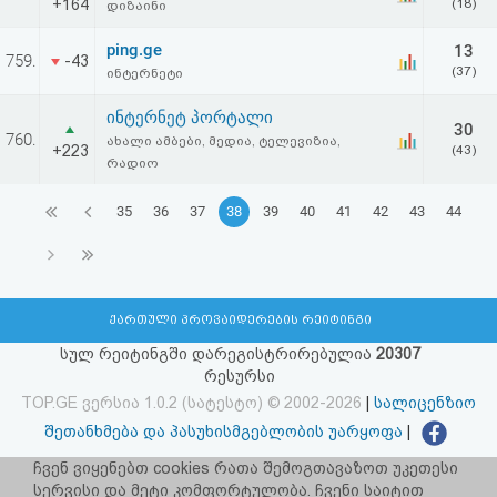
+164
(18)
დიზაინი
ping.ge
13
759.
-43
(37)
ინტერნეტი
ინტერნეტ პორტალი
30
760.
ახალი ამბები, მედია, ტელევიზია,
+223
(43)
რადიო
35
36
37
38
39
40
41
42
43
44
ქართული პროვაიდერების რეიტინგი
სულ რეიტინგში დარეგისტრირებულია
20307
რესურსი
TOP.GE ვერსია 1.0.2 (სატესტო) © 2002-2026
|
სალიცენზიო
შეთანხმება და პასუხისმგებლობის უარყოფა
|
facebook.com/TOP.GE
ჩვენ ვიყენებთ cookies რათა შემოგთავაზოთ უკეთესი
სერვისი და მეტი კომფორტულობა. ჩვენი საიტით
იხილეთ TOP.GE - ის ძველი ვერსია
ბმულზე