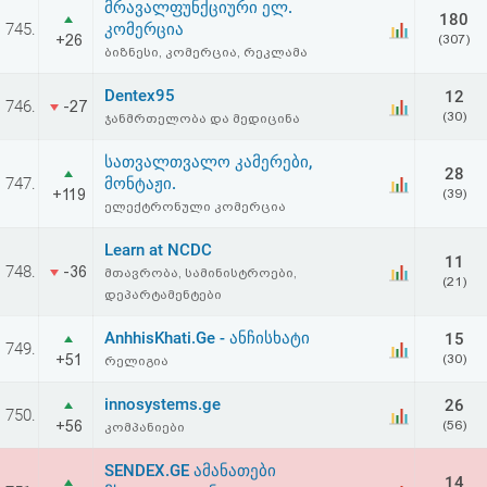
მრავალფუნქციური ელ.
აღდგენა
180
745.
კომერცია
+26
(307)
ბიზნესი, კომერცია, რეკლამა
HTML
Dentex95
12
746.
-27
კოდი
(30)
ჯანმრთელობა და მედიცინა
სათვალთვალო კამერები,
სალიცენზიო
28
747.
მონტაჟი.
+119
(39)
ელექტრონული კომერცია
შეთანხმება
Learn at NCDC
და
11
748.
-36
მთავრობა, სამინისტროები,
(21)
პასუხისმგებლობის
დეპარტამენტები
უარყოფა
AnhhisKhati.Ge - ანჩისხატი
15
749.
+51
(30)
რელიგია
innosystems.ge
26
750.
+56
(56)
კომპანიები
SENDEX.GE ამანათები
14