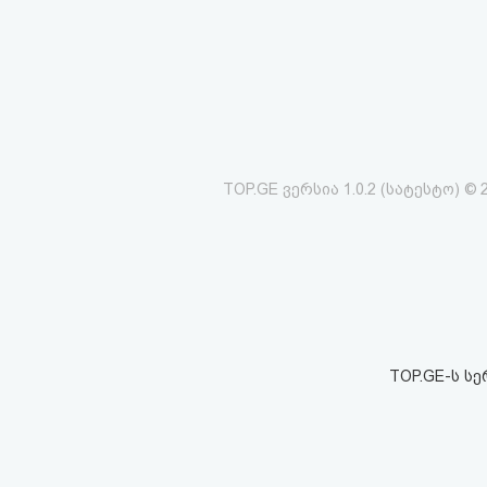
აღდგენა
HTML
კოდი
სალიცენზიო
TOP.GE ვერსია 1.0.2 (სატესტო) © 
შეთანხმება
და
პასუხისმგებლობის
უარყოფა
TOP.GE-ს ს