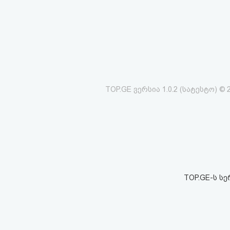
აღდგენა
HTML
კოდი
სალიცენზიო
TOP.GE ვერსია 1.0.2 (სატესტო) © 
შეთანხმება
და
პასუხისმგებლობის
უარყოფა
TOP.GE-ს ს