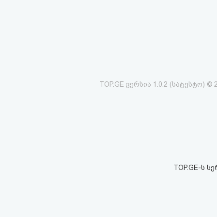
აღდგენა
HTML
კოდი
სალიცენზიო
TOP.GE ვერსია 1.0.2 (სატესტო) © 
შეთანხმება
და
პასუხისმგებლობის
უარყოფა
TOP.GE-ს ს