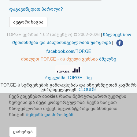
აღდგენა
დაგავიწყდათ პაროლი?
HTML
ავტორიზაცია
კოდი
TOP.GE ვერსია 1.0.2 (სატესტო) © 2002-2026
|
სალიცენზიო
შეთანხმება და პასუხისმგებლობის უარყოფა
|
სალიცენზიო
facebook.com/TOP.GE
იხილეთ TOP.GE - ის ძველი ვერსია
ბმულზე
შეთანხმება
და
რეკლამა TOP.GE - ზე
პასუხისმგებლობის
TOP.GE-ს სერვერების განთავსებას და ინტერნეტთან კავშირს
უზრუნველყოფს:
CLOUD9
უარყოფა
ჩვენ ვიყენებთ cookies რათა შემოგთავაზოთ უკეთესი
სერვისი და მეტი კომფორტულობა. ჩვენი საიტით
სარგებლობით თქვენ ავტომატურად ეთანხმებით
საიტის
წესებსა და პირობებს
დახურვა