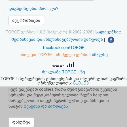
აღდგენა
დაგავიწყდათ პაროლი?
HTML
ავტორიზაცია
კოდი
TOP.GE ვერსია 1.0.2 (სატესტო) © 2002-2026
|
სალიცენზიო
შეთანხმება და პასუხისმგებლობის უარყოფა
|
სალიცენზიო
facebook.com/TOP.GE
იხილეთ TOP.GE - ის ძველი ვერსია
ბმულზე
შეთანხმება
და
რეკლამა TOP.GE - ზე
პასუხისმგებლობის
TOP.GE-ს სერვერების განთავსებას და ინტერნეტთან კავშირს
უზრუნველყოფს:
CLOUD9
უარყოფა
ჩვენ ვიყენებთ cookies რათა შემოგთავაზოთ უკეთესი
სერვისი და მეტი კომფორტულობა. ჩვენი საიტით
სარგებლობით თქვენ ავტომატურად ეთანხმებით
საიტის
წესებსა და პირობებს
დახურვა