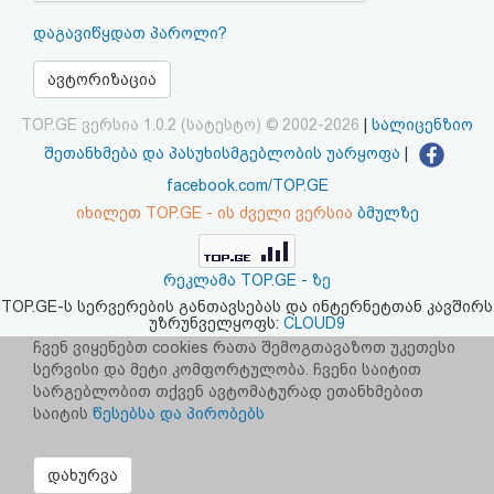
აღდგენა
დაგავიწყდათ პაროლი?
HTML
ავტორიზაცია
კოდი
TOP.GE ვერსია 1.0.2 (სატესტო) © 2002-2026
|
სალიცენზიო
შეთანხმება და პასუხისმგებლობის უარყოფა
|
სალიცენზიო
facebook.com/TOP.GE
იხილეთ TOP.GE - ის ძველი ვერსია
ბმულზე
შეთანხმება
და
რეკლამა TOP.GE - ზე
პასუხისმგებლობის
TOP.GE-ს სერვერების განთავსებას და ინტერნეტთან კავშირს
უზრუნველყოფს:
CLOUD9
უარყოფა
ჩვენ ვიყენებთ cookies რათა შემოგთავაზოთ უკეთესი
სერვისი და მეტი კომფორტულობა. ჩვენი საიტით
სარგებლობით თქვენ ავტომატურად ეთანხმებით
საიტის
წესებსა და პირობებს
დახურვა