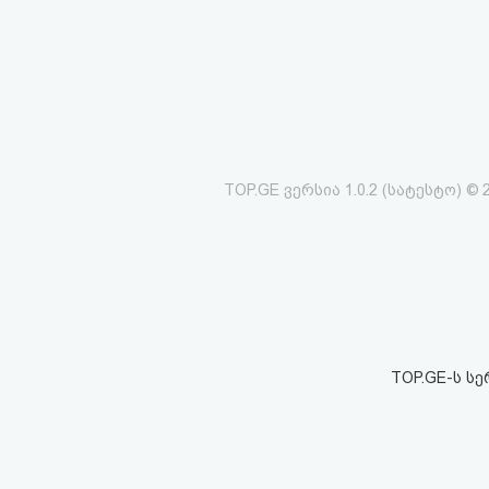
აღდგენა
HTML
კოდი
სალიცენზიო
TOP.GE ვერსია 1.0.2 (სატესტო) © 
შეთანხმება
და
პასუხისმგებლობის
უარყოფა
TOP.GE-ს ს