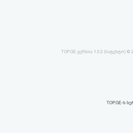
აღდგენა
HTML
კოდი
სალიცენზიო
TOP.GE ვერსია 1.0.2 (სატესტო) © 
შეთანხმება
და
პასუხისმგებლობის
უარყოფა
TOP.GE-ს ს