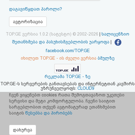
აღდგენა
დაგავიწყდათ პაროლი?
HTML
ავტორიზაცია
კოდი
TOP.GE ვერსია 1.0.2 (სატესტო) © 2002-2026
|
სალიცენზიო
შეთანხმება და პასუხისმგებლობის უარყოფა
|
სალიცენზიო
facebook.com/TOP.GE
იხილეთ TOP.GE - ის ძველი ვერსია
ბმულზე
შეთანხმება
და
რეკლამა TOP.GE - ზე
პასუხისმგებლობის
TOP.GE-ს სერვერების განთავსებას და ინტერნეტთან კავშირს
უზრუნველყოფს:
CLOUD9
უარყოფა
ჩვენ ვიყენებთ cookies რათა შემოგთავაზოთ უკეთესი
სერვისი და მეტი კომფორტულობა. ჩვენი საიტით
სარგებლობით თქვენ ავტომატურად ეთანხმებით
საიტის
წესებსა და პირობებს
დახურვა