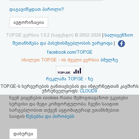
აღდგენა
დაგავიწყდათ პაროლი?
HTML
ავტორიზაცია
კოდი
TOP.GE ვერსია 1.0.2 (სატესტო) © 2002-2026
|
სალიცენზიო
შეთანხმება და პასუხისმგებლობის უარყოფა
|
სალიცენზიო
facebook.com/TOP.GE
იხილეთ TOP.GE - ის ძველი ვერსია
ბმულზე
შეთანხმება
და
რეკლამა TOP.GE - ზე
პასუხისმგებლობის
TOP.GE-ს სერვერების განთავსებას და ინტერნეტთან კავშირს
უზრუნველყოფს:
CLOUD9
უარყოფა
ჩვენ ვიყენებთ cookies რათა შემოგთავაზოთ უკეთესი
სერვისი და მეტი კომფორტულობა. ჩვენი საიტით
სარგებლობით თქვენ ავტომატურად ეთანხმებით
საიტის
წესებსა და პირობებს
დახურვა