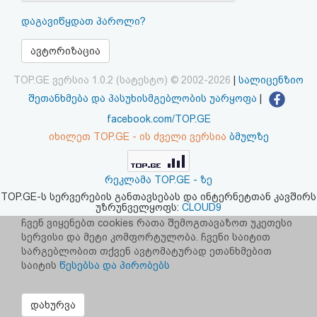
აღდგენა
დაგავიწყდათ პაროლი?
HTML
ავტორიზაცია
კოდი
TOP.GE ვერსია 1.0.2 (სატესტო) © 2002-2026
|
სალიცენზიო
შეთანხმება და პასუხისმგებლობის უარყოფა
|
სალიცენზიო
facebook.com/TOP.GE
იხილეთ TOP.GE - ის ძველი ვერსია
ბმულზე
შეთანხმება
და
რეკლამა TOP.GE - ზე
პასუხისმგებლობის
TOP.GE-ს სერვერების განთავსებას და ინტერნეტთან კავშირს
უზრუნველყოფს:
CLOUD9
უარყოფა
ჩვენ ვიყენებთ cookies რათა შემოგთავაზოთ უკეთესი
სერვისი და მეტი კომფორტულობა. ჩვენი საიტით
სარგებლობით თქვენ ავტომატურად ეთანხმებით
საიტის
წესებსა და პირობებს
დახურვა