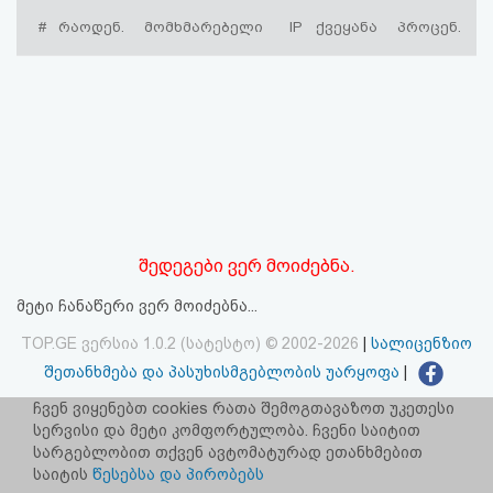
აღდგენა
#
რაოდენ.
მომხმარებელი
IP
ქვეყანა
პროცენ.
HTML
კოდი
სალიცენზიო
შეთანხმება
და
შედეგები ვერ მოიძებნა.
პასუხისმგებლობის
მეტი ჩანაწერი ვერ მოიძებნა...
უარყოფა
TOP.GE ვერსია 1.0.2 (სატესტო) © 2002-2026
|
სალიცენზიო
შეთანხმება და პასუხისმგებლობის უარყოფა
|
facebook.com/TOP.GE
ჩვენ ვიყენებთ cookies რათა შემოგთავაზოთ უკეთესი
სერვისი და მეტი კომფორტულობა. ჩვენი საიტით
იხილეთ TOP.GE - ის ძველი ვერსია
ბმულზე
სარგებლობით თქვენ ავტომატურად ეთანხმებით
საიტის
წესებსა და პირობებს