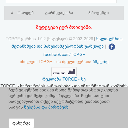
აღდგენა
#
რაოდენ.
გარჩევადობა
პროცენტი
HTML
შედეგები ვერ მოიძებნა.
კოდი
TOP.GE ვერსია 1.0.2 (სატესტო) © 2002-2026
|
სალიცენზიო
სალიცენზიო
შეთანხმება და პასუხისმგებლობის უარყოფა
|
facebook.com/TOP.GE
შეთანხმება
იხილეთ TOP.GE - ის ძველი ვერსია
ბმულზე
და
პასუხისმგებლობის
რეკლამა TOP.GE - ზე
TOP.GE-ს სერვერების განთავსებას და ინტერნეტთან კავშირს
უარყოფა
ჩვენ ვიყენებთ cookies რათა შემოგთავაზოთ უკეთესი
უზრუნველყოფს:
CLOUD9
სერვისი და მეტი კომფორტულობა. ჩვენი საიტით
სარგებლობით თქვენ ავტომატურად ეთანხმებით
საიტის
წესებსა და პირობებს
დახურვა