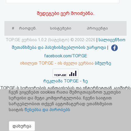
აღდგენა
შედეგები ვერ მოიძებნა.
HTML
#
რაოდენ.
სისტემები
პროცენტი
კოდი
TOP.GE ვერსია 1.0.2 (სატესტო) © 2002-2026
|
სალიცენზიო
სალიცენზიო
შეთანხმება და პასუხისმგებლობის უარყოფა
|
facebook.com/TOP.GE
შეთანხმება
იხილეთ TOP.GE - ის ძველი ვერსია
ბმულზე
და
პასუხისმგებლობის
რეკლამა TOP.GE - ზე
TOP.GE-ს სერვერების განთავსებას და ინტერნეტთან კავშირს
უარყოფა
ჩვენ ვიყენებთ cookies რათა შემოგთავაზოთ უკეთესი
უზრუნველყოფს:
CLOUD9
სერვისი და მეტი კომფორტულობა. ჩვენი საიტით
სარგებლობით თქვენ ავტომატურად ეთანხმებით
საიტის
წესებსა და პირობებს
დახურვა