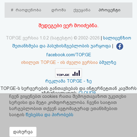
აღდგენა
#
რაოდენობა
დროშა
ქვეყანა
პროცენტი
HTML
შედეგები ვერ მოიძებნა.
კოდი
TOP.GE ვერსია 1.0.2 (სატესტო) © 2002-2026
|
სალიცენზიო
შეთანხმება და პასუხისმგებლობის უარყოფა
|
სალიცენზიო
facebook.com/TOP.GE
შეთანხმება
იხილეთ TOP.GE - ის ძველი ვერსია
ბმულზე
და
რეკლამა TOP.GE - ზე
პასუხისმგებლობის
TOP.GE-ს სერვერების განთავსებას და ინტერნეტთან კავშირს
უზრუნველყოფს:
CLOUD9
უარყოფა
ჩვენ ვიყენებთ cookies რათა შემოგთავაზოთ უკეთესი
სერვისი და მეტი კომფორტულობა. ჩვენი საიტით
სარგებლობით თქვენ ავტომატურად ეთანხმებით
საიტის
წესებსა და პირობებს
დახურვა