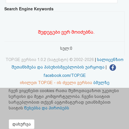
აღდგენა
Search Engine Keywords
HTML
კოდი
შედეგები ვერ მოიძებნა.
სალიცენზიო
სულ:0
შეთანხმება
TOP.GE ვერსია 1.0.2 (სატესტო) © 2002-2026
|
სალიცენზიო
და
შეთანხმება და პასუხისმგებლობის უარყოფა
|
facebook.com/TOP.GE
პასუხისმგებლობის
იხილეთ TOP.GE - ის ძველი ვერსია
ბმულზე
უარყოფა
ჩვენ ვიყენებთ cookies რათა შემოგთავაზოთ უკეთესი
სერვისი და მეტი კომფორტულობა. ჩვენი საიტით
რეკლამა TOP.GE - ზე
სარგებლობით თქვენ ავტომატურად ეთანხმებით
TOP.GE-ს სერვერების განთავსებას და ინტერნეტთან კავშირს
საიტის
წესებსა და პირობებს
უზრუნველყოფს:
CLOUD9
დახურვა