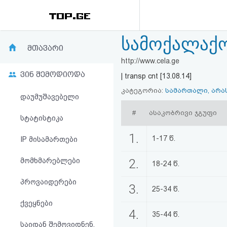
სამოქალაქ
რეიტინგი
მთავარი
http://www.cela.ge
(მთავარი)
ვინ შემოდიოდა
| transp cnt [13.08.14]
ფოსტა
კატეგორია:
სამართალი, არა
დაუმუშავებელი
#
ასაკობრივი ჯგუფი
კითხვა-
სტატისტიკა
პასუხი
1.
1-17 წ.
IP მისამართები
მომხმარებლები
2.
ავტორიზაცია
18-24 წ.
პროვაიდერები
3.
რეგისტრაცია
25-34 წ.
ქვეყნები
4.
35-44 წ.
პაროლის
საიდან შემოვიდნენ,