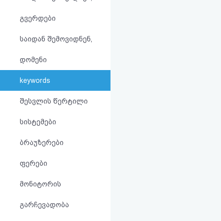
აღდგენა
გვერდები
HTML
საიდან შემოვიდნენ,
კოდი
დომენი
სალიცენზიო
keywords
შეთანხმება
შესვლის წერტილი
და
სისტემები
პასუხისმგებლობის
ბრაუზერები
უარყოფა
ფერები
მონიტორის
გარჩევადობა