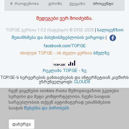
#
რაოდენობა
დროშა
ქვეყანა
პროცენტი
აღდგენა
შედეგები ვერ მოიძებნა.
HTML
კოდი
TOP.GE ვერსია 1.0.2 (სატესტო) © 2002-2026
|
სალიცენზიო
შეთანხმება და პასუხისმგებლობის უარყოფა
|
სალიცენზიო
facebook.com/TOP.GE
იხილეთ TOP.GE - ის ძველი ვერსია
ბმულზე
შეთანხმება
და
რეკლამა TOP.GE - ზე
პასუხისმგებლობის
TOP.GE-ს სერვერების განთავსებას და ინტერნეტთან კავშირს
უზრუნველყოფს:
CLOUD9
უარყოფა
ჩვენ ვიყენებთ cookies რათა შემოგთავაზოთ უკეთესი
სერვისი და მეტი კომფორტულობა. ჩვენი საიტით
სარგებლობით თქვენ ავტომატურად ეთანხმებით
საიტის
წესებსა და პირობებს
დახურვა