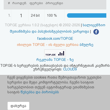
#
რაოდენ.
ფერები
პროცენტი
აღდგენა
1
1.
24 bit
100 %
HTML
TOP.GE ვერსია 1.0.2 (სატესტო) © 2002-2026
|
სალიცენზიო
კოდი
შეთანხმება და პასუხისმგებლობის უარყოფა
|
სალიცენზიო
facebook.com/TOP.GE
იხილეთ TOP.GE - ის ძველი ვერსია
ბმულზე
შეთანხმება
და
რეკლამა TOP.GE - ზე
TOP.GE-ს სერვერების განთავსებას და ინტერნეტთან კავშირს
პასუხისმგებლობის
უზრუნველყოფს:
CLOUD9
უარყოფა
ჩვენ ვიყენებთ cookies რათა შემოგთავაზოთ უკეთესი
სერვისი და მეტი კომფორტულობა. ჩვენი საიტით
სარგებლობით თქვენ ავტომატურად ეთანხმებით
საიტის
წესებსა და პირობებს
დახურვა