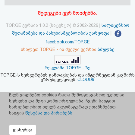
აღდგენა
შედეგები ვერ მოიძებნა.
HTML
TOP.GE ვერსია 1.0.2 (სატესტო) © 2002-2026
|
სალიცენზიო
კოდი
შეთანხმება და პასუხისმგებლობის უარყოფა
|
facebook.com/TOP.GE
სალიცენზიო
იხილეთ TOP.GE - ის ძველი ვერსია
ბმულზე
შეთანხმება
რეკლამა TOP.GE - ზე
და
TOP.GE-ს სერვერების განთავსებას და ინტერნეტთან კავშირს
უზრუნველყოფს:
CLOUD9
პასუხისმგებლობის
უარყოფა
ჩვენ ვიყენებთ cookies რათა შემოგთავაზოთ უკეთესი
სერვისი და მეტი კომფორტულობა. ჩვენი საიტით
სარგებლობით თქვენ ავტომატურად ეთანხმებით
საიტის
წესებსა და პირობებს
დახურვა