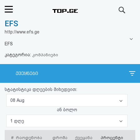
ძიება
EFS
რეიტინგი
http://www.efs.ge
(მთავარი)
EFS
კატეგორია:
ფოსტა
კომპანიები
კითხვა-
ქვეყნები
პასუხი
სტატისტიკა დღეების მიხედვით:
ავტორიზაცია
08 Aug
ან ბოლო
რეგისტრაცია
1 დღე
პაროლის
#
რაოდენობა
დროშა
ქვეყანა
პროცენტი