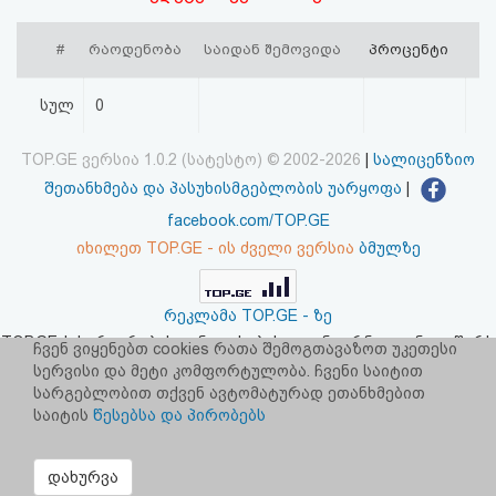
აღდგენა
#
რაოდენობა
საიდან შემოვიდა
პროცენტი
HTML
სულ
0
კოდი
TOP.GE ვერსია 1.0.2 (სატესტო) © 2002-2026
|
სალიცენზიო
სალიცენზიო
შეთანხმება და პასუხისმგებლობის უარყოფა
|
შეთანხმება
facebook.com/TOP.GE
იხილეთ TOP.GE - ის ძველი ვერსია
ბმულზე
და
პასუხისმგებლობის
რეკლამა TOP.GE - ზე
უარყოფა
TOP.GE-ს სერვერების განთავსებას და ინტერნეტთან კავშირს
ჩვენ ვიყენებთ cookies რათა შემოგთავაზოთ უკეთესი
უზრუნველყოფს:
CLOUD9
სერვისი და მეტი კომფორტულობა. ჩვენი საიტით
სარგებლობით თქვენ ავტომატურად ეთანხმებით
საიტის
წესებსა და პირობებს
დახურვა