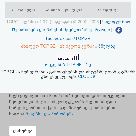
აღდგენა
#
რაოდენ.
საიდან შემოვიდა
პროცენტი
HTML
TOP.GE ვერსია 1.0.2 (სატესტო) © 2002-2026
|
სალიცენზიო
შეთანხმება და პასუხისმგებლობის უარყოფა
|
კოდი
facebook.com/TOP.GE
იხილეთ TOP.GE - ის ძველი ვერსია
ბმულზე
სალიცენზიო
შეთანხმება
რეკლამა TOP.GE - ზე
და
TOP.GE-ს სერვერების განთავსებას და ინტერნეტთან კავშირს
უზრუნველყოფს:
CLOUD9
პასუხისმგებლობის
უარყოფა
ჩვენ ვიყენებთ cookies რათა შემოგთავაზოთ უკეთესი
სერვისი და მეტი კომფორტულობა. ჩვენი საიტით
სარგებლობით თქვენ ავტომატურად ეთანხმებით
საიტის
წესებსა და პირობებს
დახურვა