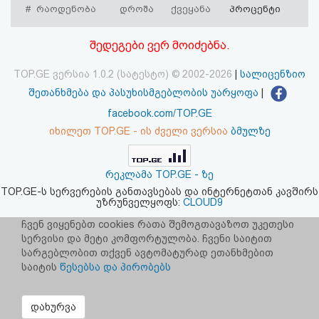
#
რაოდენობა
დროშა
ქვეყანა
პროცენტი
აღდგენა
შედეგები ვერ მოიძებნა.
HTML
კოდი
TOP.GE ვერსია 1.0.2 (სატესტო) © 2002-2026
|
სალიცენზიო
შეთანხმება და პასუხისმგებლობის უარყოფა
|
სალიცენზიო
facebook.com/TOP.GE
იხილეთ TOP.GE - ის ძველი ვერსია
ბმულზე
შეთანხმება
და
რეკლამა TOP.GE - ზე
პასუხისმგებლობის
TOP.GE-ს სერვერების განთავსებას და ინტერნეტთან კავშირს
უზრუნველყოფს:
CLOUD9
უარყოფა
ჩვენ ვიყენებთ cookies რათა შემოგთავაზოთ უკეთესი
სერვისი და მეტი კომფორტულობა. ჩვენი საიტით
სარგებლობით თქვენ ავტომატურად ეთანხმებით
საიტის
წესებსა და პირობებს
დახურვა