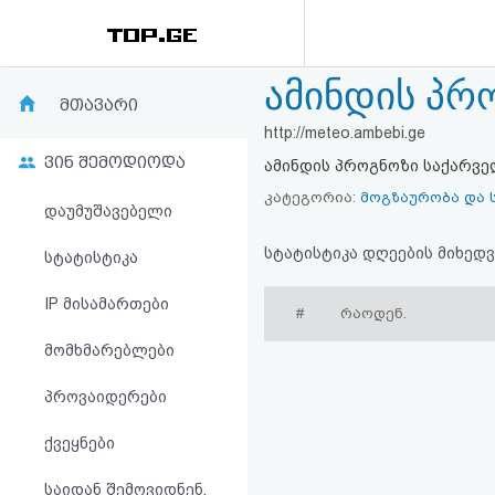
ამინდის პრ
რეიტინგი
მთავარი
http://meteo.ambebi.ge
(მთავარი)
ვინ შემოდიოდა
ამინდის პროგნოზი საქარვ
ფოსტა
კატეგორია:
მოგზაურობა და 
დაუმუშავებელი
კითხვა-
სტატისტიკა დღეების მიხედვ
სტატისტიკა
პასუხი
IP მისამართები
#
რაოდენ.
მომხმარებლები
ავტორიზაცია
პროვაიდერები
რეგისტრაცია
ქვეყნები
პაროლის
საიდან შემოვიდნენ,