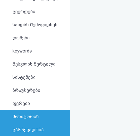
აღდგენა
გვერდები
HTML
საიდან შემოვიდნენ,
კოდი
დომენი
სალიცენზიო
keywords
შეთანხმება
შესვლის წერტილი
და
სისტემები
პასუხისმგებლობის
ბრაუზერები
უარყოფა
ფერები
მონიტორის
გარჩევადობა