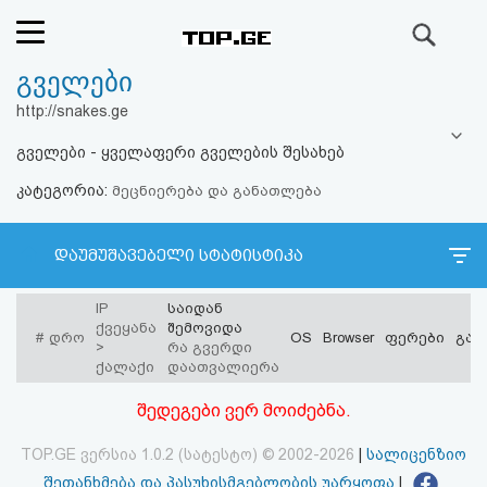
ძიება
გველები
რეიტინგი
http://snakes.ge
(მთავარი)
გველები - ყველაფერი გველების შესახებ
კატეგორია:
ფოსტა
მეცნიერება და განათლება
კითხვა-
დაუმუშავებელი სტატისტიკა
პასუხი
IP
საიდან
ქვეყანა
შემოვიდა
#
დრო
OS
Browser
ფერები
გარ
ავტორიზაცია
>
რა გვერდი
ქალაქი
დაათვალიერა
რეგისტრაცია
შედეგები ვერ მოიძებნა.
TOP.GE ვერსია 1.0.2 (სატესტო) © 2002-2026
|
სალიცენზიო
პაროლის
შეთანხმება და პასუხისმგებლობის უარყოფა
|