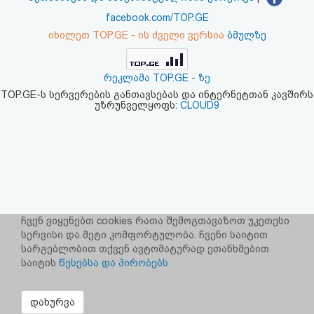
აღდგენა
facebook.com/TOP.GE
იხილეთ TOP.GE - ის ძველი ვერსია
ბმულზე
HTML
კოდი
რეკლამა TOP.GE - ზე
TOP.GE-ს სერვერების განთავსებას და ინტერნეტთან კავშირს
უზრუნველყოფს:
CLOUD9
სალიცენზიო
შეთანხმება
და
პასუხისმგებლობის
უარყოფა
ჩვენ ვიყენებთ cookies რათა შემოგთავაზოთ უკეთესი
სერვისი და მეტი კომფორტულობა. ჩვენი საიტით
სარგებლობით თქვენ ავტომატურად ეთანხმებით
საიტის
წესებსა და პირობებს
დახურვა