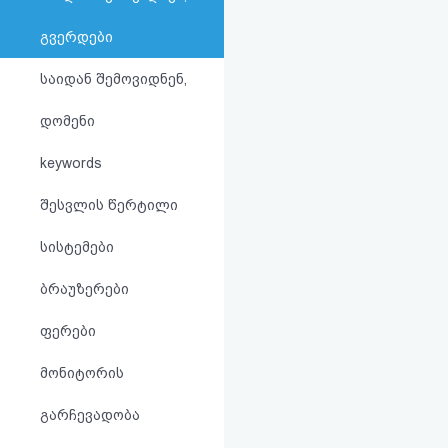
აღდგენა
გვერდები
HTML
საიდან შემოვიდნენ,
კოდი
დომენი
სალიცენზიო
keywords
შეთანხმება
შესვლის წერტილი
და
სისტემები
პასუხისმგებლობის
ბრაუზერები
უარყოფა
ფერები
მონიტორის
გარჩევადობა