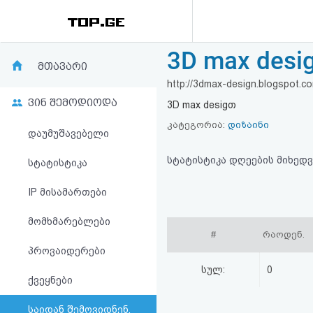
3D max desi
რეიტინგი
მთავარი
http://3dmax-design.blogspot.c
(მთავარი)
ვინ შემოდიოდა
3D max desigთ
ფოსტა
კატეგორია:
დიზაინი
დაუმუშავებელი
კითხვა-
სტატისტიკა დღეების მიხედვ
სტატისტიკა
პასუხი
IP მისამართები
მომხმარებლები
ავტორიზაცია
#
რაოდენ.
პროვაიდერები
რეგისტრაცია
სულ:
0
ქვეყნები
პაროლის
საიდან შემოვიდნენ,