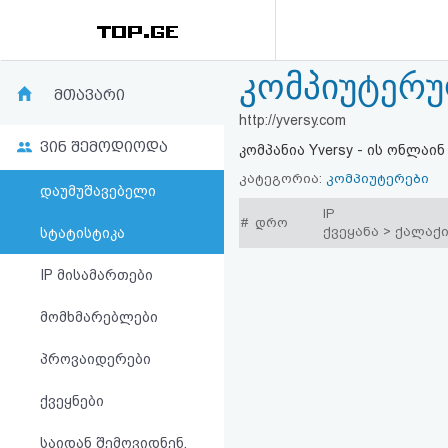
კომპიუტერუ
რეიტინგი
მთავარი
http://yversy.com
(მთავარი)
ვინ შემოდიოდა
კომპანია Yversy - ის ონლაი
ფოსტა
კატეგორია:
კომპიუტერები
დაუმუშავებელი
IP
#
დრო
კითხვა-
ქვეყანა > ქალაქ
სტატისტიკა
პასუხი
IP მისამართები
მომხმარებლები
ავტორიზაცია
პროვაიდერები
რეგისტრაცია
ქვეყნები
პაროლის
საიდან შემოვიდნენ,