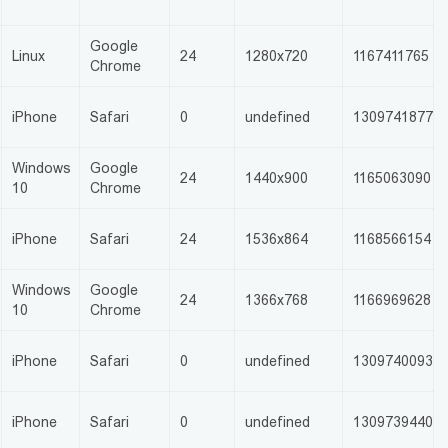
Google
Linux
24
1280x720
1167411765
Chrome
iPhone
Safari
0
undefined
1309741877
Windows
Google
24
1440x900
1165063090
10
Chrome
iPhone
Safari
24
1536x864
1168566154
Windows
Google
24
1366x768
1166969628
10
Chrome
iPhone
Safari
0
undefined
1309740093
iPhone
Safari
0
undefined
1309739440