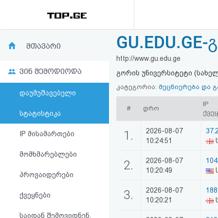
GU.EDU.GE-
რეიტინგი
მთავარი
http://www.gu.edu.ge
(მთავარი)
ვინ შემოდიოდა
გორის უნივერსიტეტი (სახე
ფოსტა
კატეგორია:
მეცნიერება და 
დაუმუშავებელი
IP
#
დრო
კითხვა-
ქვე
სტატისტიკა
პასუხი
2026-08-07
37.
1.
IP მისამართები
10:24:51
მომხმარებლები
ავტორიზაცია
2026-08-07
104
2.
10:20:49
U
პროვაიდერები
რეგისტრაცია
2026-08-07
188
3.
ქვეყნები
10:20:21
ს
პაროლის
საიდან შემოვიდნენ,