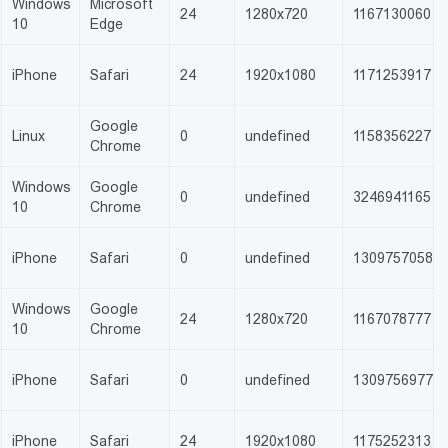
Windows
Microsoft
24
1280x720
1167130060
10
Edge
iPhone
Safari
24
1920x1080
1171253917
Google
Linux
0
undefined
1158356227
Chrome
Windows
Google
0
undefined
3246941165
10
Chrome
iPhone
Safari
0
undefined
1309757058
Windows
Google
24
1280x720
1167078777
10
Chrome
.
iPhone
Safari
0
undefined
1309756977
iPhone
Safari
24
1920x1080
1175252313