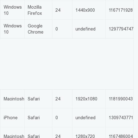
Windows
Mozilla
24
1440x900
1167171928
10
Firefox
Windows
Google
0
undefined
1297794747
10
Chrome
Macintosh
Safari
24
1920x1080
1181990043
iPhone
Safari
0
undefined
1309743771
Macintosh
Safari
24
1280x720
1167486004