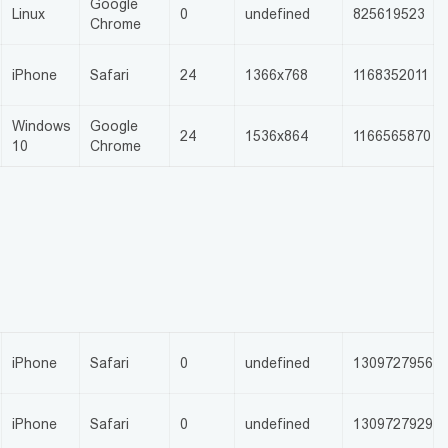
Google
Linux
0
undefined
825619523
Chrome
iPhone
Safari
24
1366x768
1168352011
Windows
Google
24
1536x864
1166565870
10
Chrome
iPhone
Safari
0
undefined
1309727956
iPhone
Safari
0
undefined
1309727929