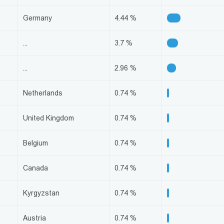
Germany
4.44 %
...
3.7 %
...
2.96 %
Netherlands
0.74 %
United Kingdom
0.74 %
Belgium
0.74 %
Canada
0.74 %
Kyrgyzstan
0.74 %
Austria
0.74 %