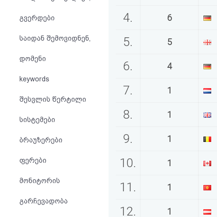
აღდგენა
4.
6
გვერდები
HTML
საიდან შემოვიდნენ,
5.
5
კოდი
დომენი
6.
4
სალიცენზიო
keywords
7.
1
შეთანხმება
შესვლის წერტილი
და
8.
1
სისტემები
პასუხისმგებლობის
9.
1
ბრაუზერები
უარყოფა
10.
ფერები
1
მონიტორის
11.
1
გარჩევადობა
12.
1