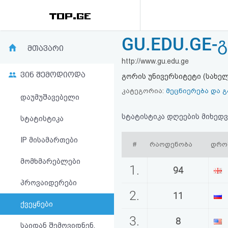
GU.EDU.GE-
რეიტინგი
მთავარი
http://www.gu.edu.ge
(მთავარი)
ვინ შემოდიოდა
გორის უნივერსიტეტი (სახე
ფოსტა
კატეგორია:
მეცნიერება და 
დაუმუშავებელი
კითხვა-
სტატისტიკა დღეების მიხედვ
სტატისტიკა
პასუხი
IP მისამართები
#
რაოდენობა
დრო
მომხმარებლები
ავტორიზაცია
1.
94
პროვაიდერები
რეგისტრაცია
2.
11
ქვეყნები
პაროლის
3.
8
საიდან შემოვიდნენ,