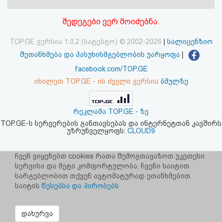
აღდგენა
შედეგები ვერ მოიძებნა.
HTML
TOP.GE ვერსია 1.0.2 (სატესტო) © 2002-2026
|
სალიცენზიო
კოდი
შეთანხმება და პასუხისმგებლობის უარყოფა
|
facebook.com/TOP.GE
სალიცენზიო
იხილეთ TOP.GE - ის ძველი ვერსია
ბმულზე
შეთანხმება
რეკლამა TOP.GE - ზე
და
TOP.GE-ს სერვერების განთავსებას და ინტერნეტთან კავშირს
უზრუნველყოფს:
CLOUD9
პასუხისმგებლობის
უარყოფა
ჩვენ ვიყენებთ cookies რათა შემოგთავაზოთ უკეთესი
სერვისი და მეტი კომფორტულობა. ჩვენი საიტით
სარგებლობით თქვენ ავტომატურად ეთანხმებით
საიტის
წესებსა და პირობებს
დახურვა