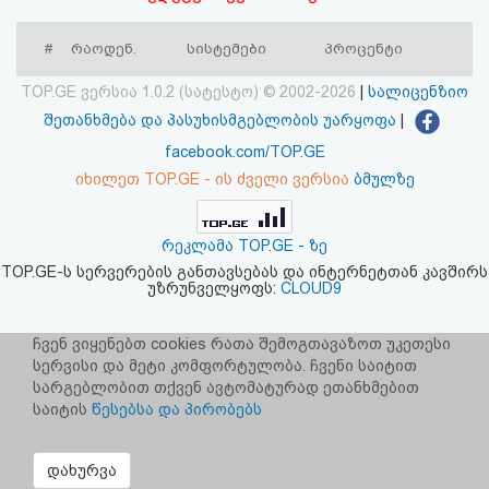
აღდგენა
#
რაოდენ.
სისტემები
პროცენტი
HTML
TOP.GE ვერსია 1.0.2 (სატესტო) © 2002-2026
|
სალიცენზიო
კოდი
შეთანხმება და პასუხისმგებლობის უარყოფა
|
facebook.com/TOP.GE
სალიცენზიო
იხილეთ TOP.GE - ის ძველი ვერსია
ბმულზე
შეთანხმება
რეკლამა TOP.GE - ზე
და
TOP.GE-ს სერვერების განთავსებას და ინტერნეტთან კავშირს
უზრუნველყოფს:
CLOUD9
პასუხისმგებლობის
უარყოფა
ჩვენ ვიყენებთ cookies რათა შემოგთავაზოთ უკეთესი
სერვისი და მეტი კომფორტულობა. ჩვენი საიტით
სარგებლობით თქვენ ავტომატურად ეთანხმებით
საიტის
წესებსა და პირობებს
დახურვა