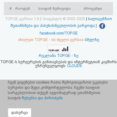
აღდგენა
#
რაოდენ.
საიდან შემოვიდა
პროცენტი
HTML
TOP.GE ვერსია 1.0.2 (სატესტო) © 2002-2026
|
სალიცენზიო
შეთანხმება და პასუხისმგებლობის უარყოფა
|
კოდი
facebook.com/TOP.GE
იხილეთ TOP.GE - ის ძველი ვერსია
ბმულზე
სალიცენზიო
შეთანხმება
რეკლამა TOP.GE - ზე
და
TOP.GE-ს სერვერების განთავსებას და ინტერნეტთან კავშირს
უზრუნველყოფს:
CLOUD9
პასუხისმგებლობის
უარყოფა
ჩვენ ვიყენებთ cookies რათა შემოგთავაზოთ უკეთესი
სერვისი და მეტი კომფორტულობა. ჩვენი საიტით
სარგებლობით თქვენ ავტომატურად ეთანხმებით
საიტის
წესებსა და პირობებს
დახურვა