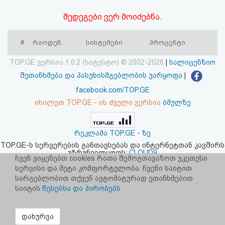
აღდგენა
შედეგები ვერ მოიძებნა.
HTML
#
რაოდენ.
სისტემები
პროცენტი
კოდი
TOP.GE ვერსია 1.0.2 (სატესტო) © 2002-2026
|
სალიცენზიო
შეთანხმება და პასუხისმგებლობის უარყოფა
|
სალიცენზიო
facebook.com/TOP.GE
შეთანხმება
იხილეთ TOP.GE - ის ძველი ვერსია
ბმულზე
და
რეკლამა TOP.GE - ზე
პასუხისმგებლობის
TOP.GE-ს სერვერების განთავსებას და ინტერნეტთან კავშირს
უზრუნველყოფს:
CLOUD9
უარყოფა
ჩვენ ვიყენებთ cookies რათა შემოგთავაზოთ უკეთესი
სერვისი და მეტი კომფორტულობა. ჩვენი საიტით
სარგებლობით თქვენ ავტომატურად ეთანხმებით
საიტის
წესებსა და პირობებს
დახურვა