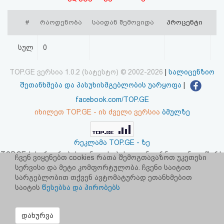
აღდგენა
#
რაოდენობა
საიდან შემოვიდა
პროცენტი
HTML
სულ
0
კოდი
TOP.GE ვერსია 1.0.2 (სატესტო) © 2002-2026
|
სალიცენზიო
სალიცენზიო
შეთანხმება და პასუხისმგებლობის უარყოფა
|
შეთანხმება
facebook.com/TOP.GE
იხილეთ TOP.GE - ის ძველი ვერსია
ბმულზე
და
პასუხისმგებლობის
რეკლამა TOP.GE - ზე
უარყოფა
TOP.GE-ს სერვერების განთავსებას და ინტერნეტთან კავშირს
ჩვენ ვიყენებთ cookies რათა შემოგთავაზოთ უკეთესი
უზრუნველყოფს:
CLOUD9
სერვისი და მეტი კომფორტულობა. ჩვენი საიტით
სარგებლობით თქვენ ავტომატურად ეთანხმებით
საიტის
წესებსა და პირობებს
დახურვა