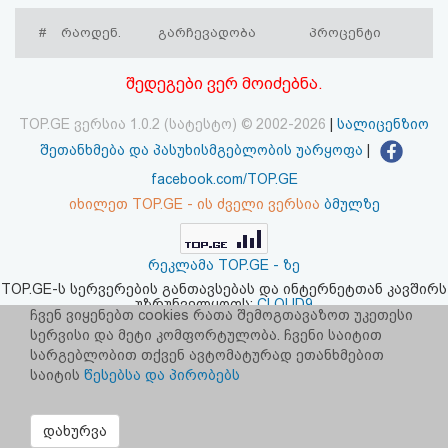
აღდგენა
#
რაოდენ.
გარჩევადობა
პროცენტი
HTML
შედეგები ვერ მოიძებნა.
კოდი
TOP.GE ვერსია 1.0.2 (სატესტო) © 2002-2026
|
სალიცენზიო
შეთანხმება და პასუხისმგებლობის უარყოფა
|
სალიცენზიო
facebook.com/TOP.GE
შეთანხმება
იხილეთ TOP.GE - ის ძველი ვერსია
ბმულზე
და
რეკლამა TOP.GE - ზე
პასუხისმგებლობის
TOP.GE-ს სერვერების განთავსებას და ინტერნეტთან კავშირს
უზრუნველყოფს:
CLOUD9
უარყოფა
ჩვენ ვიყენებთ cookies რათა შემოგთავაზოთ უკეთესი
სერვისი და მეტი კომფორტულობა. ჩვენი საიტით
სარგებლობით თქვენ ავტომატურად ეთანხმებით
საიტის
წესებსა და პირობებს
დახურვა