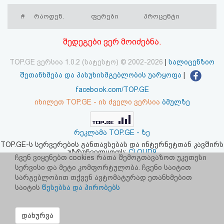
აღდგენა
#
რაოდენ.
ფერები
პროცენტი
HTML
შედეგები ვერ მოიძებნა.
კოდი
TOP.GE ვერსია 1.0.2 (სატესტო) © 2002-2026
|
სალიცენზიო
შეთანხმება და პასუხისმგებლობის უარყოფა
|
სალიცენზიო
facebook.com/TOP.GE
შეთანხმება
იხილეთ TOP.GE - ის ძველი ვერსია
ბმულზე
და
რეკლამა TOP.GE - ზე
პასუხისმგებლობის
TOP.GE-ს სერვერების განთავსებას და ინტერნეტთან კავშირს
უზრუნველყოფს:
CLOUD9
უარყოფა
ჩვენ ვიყენებთ cookies რათა შემოგთავაზოთ უკეთესი
სერვისი და მეტი კომფორტულობა. ჩვენი საიტით
სარგებლობით თქვენ ავტომატურად ეთანხმებით
საიტის
წესებსა და პირობებს
დახურვა