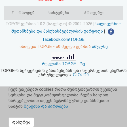
აღდგენა
#
რაოდენ.
სისტემები
პროცენტი
HTML
TOP.GE ვერსია 1.0.2 (სატესტო) © 2002-2026
|
სალიცენზიო
კოდი
შეთანხმება და პასუხისმგებლობის უარყოფა
|
facebook.com/TOP.GE
სალიცენზიო
იხილეთ TOP.GE - ის ძველი ვერსია
ბმულზე
შეთანხმება
რეკლამა TOP.GE - ზე
და
TOP.GE-ს სერვერების განთავსებას და ინტერნეტთან კავშირს
უზრუნველყოფს:
CLOUD9
პასუხისმგებლობის
უარყოფა
ჩვენ ვიყენებთ cookies რათა შემოგთავაზოთ უკეთესი
სერვისი და მეტი კომფორტულობა. ჩვენი საიტით
სარგებლობით თქვენ ავტომატურად ეთანხმებით
საიტის
წესებსა და პირობებს
დახურვა