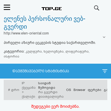
ძიება
ელენეს პერსონალური ვებ-
რეიტინგი
გვერდი
(მთავარი)
http://www.elen-oriental.com
პირველი აზიური ცეკვების სტუდია საქართველოში.
ფოსტა
კატეგორია:
კულტურა, ხელოვნება, ლიტერატურა,
ისტორია
კითხვა-
პასუხი
დაუმუშავებელი სტატისტიკა
ავტორიზაცია
IP
საიდან
ქვეყანა
შემოვიდა
#
დრო
OS
Browser
ფერები
გარ
რეგისტრაცია
>
რა გვერდი
ქალაქი
დაათვალიერა
პაროლის
შედეგები ვერ მოიძებნა.