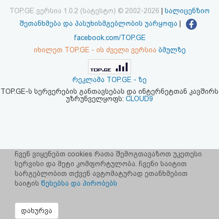
აღდგენა
TOP.GE ვერსია 1.0.2 (სატესტო) © 2002-2026
|
სალიცენზიო
შეთანხმება და პასუხისმგებლობის უარყოფა
|
HTML
facebook.com/TOP.GE
იხილეთ TOP.GE - ის ძველი ვერსია
ბმულზე
კოდი
სალიცენზიო
რეკლამა TOP.GE - ზე
TOP.GE-ს სერვერების განთავსებას და ინტერნეტთან კავშირს
შეთანხმება
უზრუნველყოფს:
CLOUD9
და
პასუხისმგებლობის
უარყოფა
ჩვენ ვიყენებთ cookies რათა შემოგთავაზოთ უკეთესი
სერვისი და მეტი კომფორტულობა. ჩვენი საიტით
სარგებლობით თქვენ ავტომატურად ეთანხმებით
საიტის
წესებსა და პირობებს
დახურვა