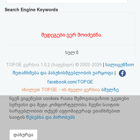
აღდგენა
Search Engine Keywords
HTML
კოდი
შედეგები ვერ მოიძებნა.
სალიცენზიო
სულ:0
შეთანხმება
TOP.GE ვერსია 1.0.2 (სატესტო) © 2002-2026
|
სალიცენზიო
და
შეთანხმება და პასუხისმგებლობის უარყოფა
|
facebook.com/TOP.GE
პასუხისმგებლობის
იხილეთ TOP.GE - ის ძველი ვერსია
ბმულზე
უარყოფა
ჩვენ ვიყენებთ cookies რათა შემოგთავაზოთ უკეთესი
სერვისი და მეტი კომფორტულობა. ჩვენი საიტით
რეკლამა TOP.GE - ზე
სარგებლობით თქვენ ავტომატურად ეთანხმებით
TOP.GE-ს სერვერების განთავსებას და ინტერნეტთან კავშირს
საიტის
წესებსა და პირობებს
უზრუნველყოფს:
CLOUD9
დახურვა