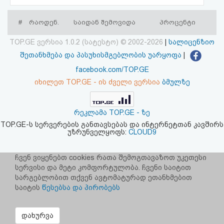
აღდგენა
#
რაოდენ.
საიდან შემოვიდა
პროცენტი
HTML
TOP.GE ვერსია 1.0.2 (სატესტო) © 2002-2026
|
სალიცენზიო
კოდი
შეთანხმება და პასუხისმგებლობის უარყოფა
|
facebook.com/TOP.GE
სალიცენზიო
იხილეთ TOP.GE - ის ძველი ვერსია
ბმულზე
შეთანხმება
რეკლამა TOP.GE - ზე
და
TOP.GE-ს სერვერების განთავსებას და ინტერნეტთან კავშირს
უზრუნველყოფს:
CLOUD9
პასუხისმგებლობის
უარყოფა
ჩვენ ვიყენებთ cookies რათა შემოგთავაზოთ უკეთესი
სერვისი და მეტი კომფორტულობა. ჩვენი საიტით
სარგებლობით თქვენ ავტომატურად ეთანხმებით
საიტის
წესებსა და პირობებს
დახურვა