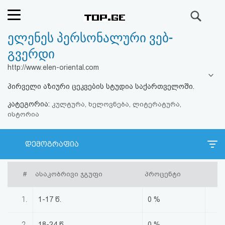
ძიება
ელენეს პერსონალური ვებ-
რეიტინგი
გვერდი
(მთავარი)
http://www.elen-oriental.com
პირველი აზიური ცეკვების სტუდია საქართველოში.
ფოსტა
კატეგორია:
კულტურა, ხელოვნება, ლიტერატურა,
ისტორია
კითხვა-
პასუხი
დემოგრაფია
ავტორიზაცია
#
ასაკობრივი ჯგუფი
პროცენტი
რეგისტრაცია
1.
1-17 წ.
0 %
პაროლის
2.
18-24 წ.
0 %